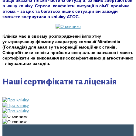
Вище вказана тільки частина ситуацій, за яких звертаються
в нашу клініку. Стреси, конфліктні ситуації в сім’ї, хронічна
втома – за цих та багатьох інших ситуацій ви завжди
зможете звернутися в клініку АТОС.
Клініка має в своєму розпорядженні імпортну
ультрасучасну фірмову апаратуру компанії Mindmedia
(Голландія) для аналізу та корекції емоційних станів.
Співробітники клініки пройшли спеціальне навчання і мають
сертифікати на виконання високоефективних діагностичних
і лікувальних заходів.
Наші сертифікати та ліцензія