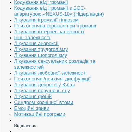
Кодування від ігроманії
Кодування від ігроманії з БОС-
апаратурою «NEXUS-10» (Нідерланди)
Лікування ігроманії гіпнозом
Психологічна корекція при ігроманії
Лікування інтернет-залежності
Інші залежності
Лікування анорексії
Лікування трудоголізму
Лікування шопоголізму
Лікування сексуальних розладів та
залежностей
Лікування любовної залежності
Психологічні/психічні дисфункції
Лікування депресії у Києві
Лікування порушень сну
Лікування фобій
Синдром хронічної втоми
Емоційні зриви
Мотиваційні програми
Відділення