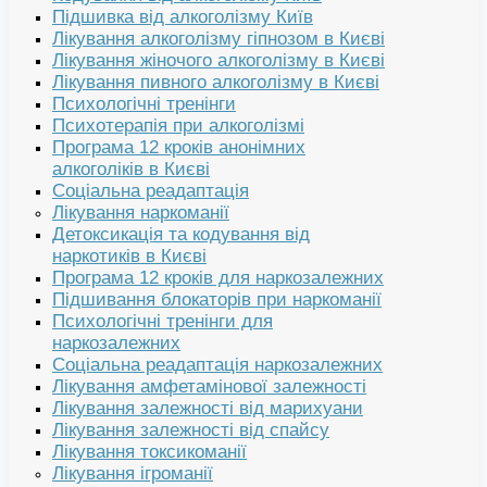
Підшивка від алкоголізму Київ
Лікування алкоголізму гіпнозом в Києві
Лікування жіночого алкоголізму в Києві
Лікування пивного алкоголізму в Києві
Психологічні тренінги
Психотерапія при алкоголізмі
Програма 12 кроків анонімних
алкоголіків в Києві
Соціальна реадаптація
Лікування наркоманії
Детоксикація та кодування від
наркотиків в Києві
Програма 12 кроків для наркозалежних
Підшивання блокаторів при наркоманії
Психологічні тренінги для
наркозалежних
Соціальна реадаптація наркозалежних
Лікування амфетамінової залежності
Лікування залежності від марихуани
Лікування залежності від спайсу
Лікування токсикоманії
Лікування ігроманії