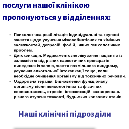
послуги нашої клінікою
пропонуються у відділеннях:
Психологічна реабілітація Індивідуальні та групові
заняття щодо усунення міжособистісних та хімічних
залежностей, депресій, фобій, інших психологічних
проблем.
Детоксикація. Медикаментозне лікування пацієнтів із
залежністю від різних наркотичних препаратів,
виведення із запою, зняття похмільного синдрому,
усунення алкогольної інтоксикації тощо, коли
необхідне очищення організму від токсичних речовин.
Оздоровча терапія. Відновлення функціоналу
організму після психологічних та фізичних
перевантажень, стресів, інтоксикацій, захворювань
різного ступеня тяжкості, будь-яких кризових станів.
Наші клінічні підрозділи