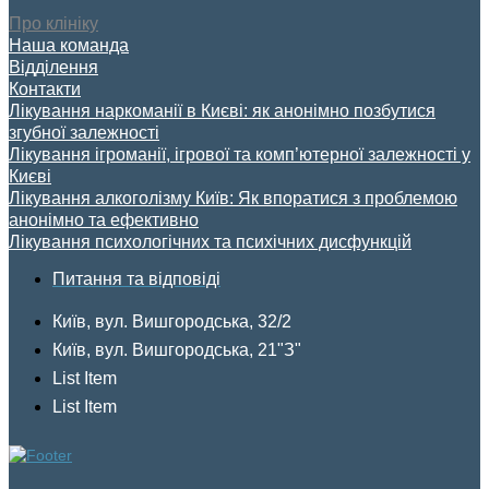
Про клініку
Наша команда
Відділення
Контакти
Лікування наркоманії в Києві: як анонімно позбутися
згубної залежності
Лікування ігроманії, ігрової та комп’ютерної залежності у
Києві
Лікування алкоголізму Київ: Як впоратися з проблемою
анонімно та ефективно
Лікування психологічних та психічних дисфункцій
Питання та відповіді
Київ, вул. Вишгородська, 32/2
Київ, вул. Вишгородська, 21"З"
List Item
List Item