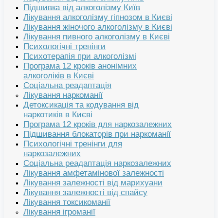
Підшивка від алкоголізму Київ
Лікування алкоголізму гіпнозом в Києві
Лікування жіночого алкоголізму в Києві
Лікування пивного алкоголізму в Києві
Психологічні тренінги
Психотерапія при алкоголізмі
Програма 12 кроків анонімних
алкоголіків в Києві
Соціальна реадаптація
Лікування наркоманії
Детоксикація та кодування від
наркотиків в Києві
Програма 12 кроків для наркозалежних
Підшивання блокаторів при наркоманії
Психологічні тренінги для
наркозалежних
Соціальна реадаптація наркозалежних
Лікування амфетамінової залежності
Лікування залежності від марихуани
Лікування залежності від спайсу
Лікування токсикоманії
Лікування ігроманії