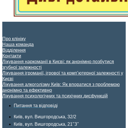
Про клініку
Наша команда
Відділення
Контакти
Лікування наркоманії в Києві: як анонімно позбутися
згубної залежності
Лікування ігроманії, ігрової та комп’ютерної залежності у
Києві
Лікування алкоголізму Київ: Як впоратися з проблемою
анонімно та ефективно
Лікування психологічних та психічних дисфункцій
Питання та відповіді
Київ, вул. Вишгородська, 32/2
Київ, вул. Вишгородська, 21"З"