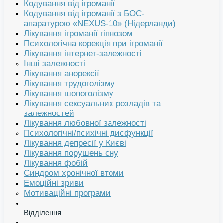
Кодування від ігроманії
Кодування від ігроманії з БОС-
апаратурою «NEXUS-10» (Нідерланди)
Лікування ігроманії гіпнозом
Психологічна корекція при ігроманії
Лікування інтернет-залежності
Інші залежності
Лікування анорексії
Лікування трудоголізму
Лікування шопоголізму
Лікування сексуальних розладів та
залежностей
Лікування любовної залежності
Психологічні/психічні дисфункції
Лікування депресії у Києві
Лікування порушень сну
Лікування фобій
Синдром хронічної втоми
Емоційні зриви
Мотиваційні програми
Відділення