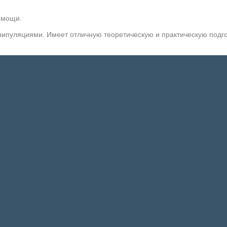
омощи.
пуляциями. Имеет отличную теоретическую и практическую подгот