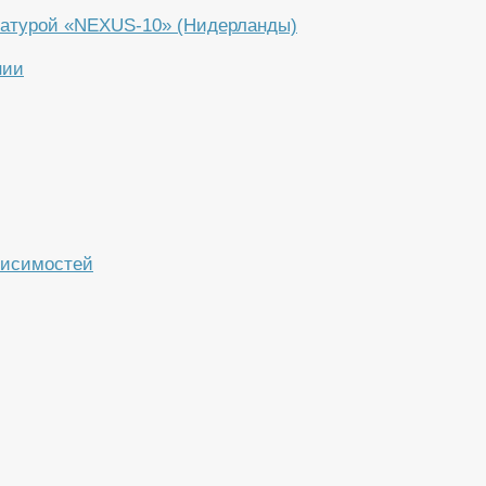
ратурой «NEXUS-10» (Нидерланды)
нии
висимостей