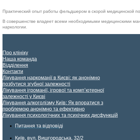
Практический опыт работы фельдшером в скорой медицинской п
В совершенстве владеет всеми необходимыми медицинскими мани
наркологии.
Про клініку
Наша команда
Відділення
Контакти
Лікування наркоманії в Києві: як анонімно
позбутися згубної залежності
Лікування ігроманії, ігрової та комп’ютерної
залежності у Києві
Лікування алкоголізму Київ: Як впоратися з
проблемою анонімно та ефективно
Лікування психологічних та психічних дисфункцій
Питання та відповіді
Київ, вул. Вишгородська, 32/2