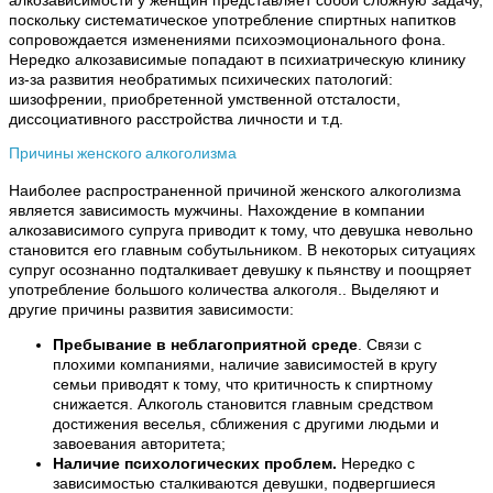
алкозависимости у женщин представляет собой сложную задачу,
поскольку систематическое употребление спиртных напитков
сопровождается изменениями психоэмоционального фона.
Нередко алкозависимые попадают в психиатрическую клинику
из-за развития необратимых психических патологий:
шизофрении, приобретенной умственной отсталости,
диссоциативного расстройства личности и т.д.
Причины женского алкоголизма
Наиболее распространенной причиной женского алкоголизма
является зависимость мужчины. Нахождение в компании
алкозависимого супруга приводит к тому, что девушка невольно
становится его главным собутыльником. В некоторых ситуациях
супруг осознанно подталкивает девушку к пьянству и поощряет
употребление большого количества алкоголя.. Выделяют и
другие причины развития зависимости:
Пребывание в неблагоприятной среде
. Связи с
плохими компаниями, наличие зависимостей в кругу
семьи приводят к тому, что критичность к спиртному
снижается. Алкоголь становится главным средством
достижения веселья, сближения с другими людьми и
завоевания авторитета;
Наличие психологических проблем.
Нередко с
зависимостью сталкиваются девушки, подвергшиеся