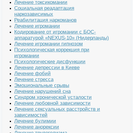
Лечение токсикомании
Социальная реадаптация
наркозависимых
Реабилитация наркоманов
Лечение игромании
Кодирование от игромании с БОС-
аппаратурой «NEXUS-10» (Нидерланды)
Лечение игромании гипнозом
Психологическая коррекция при
игромании
Психологические дисфункции
Лечение депрессии в Киеве
Лечение фобий
Лечение стресса
Эмоциональные срывы
Лечение нарушений сна
Синдром хронической усталости
Лечение любовной зависимости
Лечение сексуальных расстройств и
зависимостей
Лечение булимии
Лечение анорексии
Лечение трудоголизма