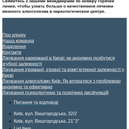
Свяжитесь с нашими менеджерами по номеру горячей
линии, чтобы узнать больше о качественном лечении
женского алкоголизма в наркологическом центре.
Про клініку
Наша команда
Відділення
Контакти
Лікування наркоманії в Києві: як анонімно позбутися
згубної залежності
Лікування ігроманії, ігрової та комп’ютерної залежності у
Києві
Лікування алкоголізму Київ: Як впоратися з проблемою
анонімно та ефективно
Лікування психологічних та психічних дисфункцій
Питання та відповіді
Київ, вул. Вишгородська, 32/2
Київ, вул. Вишгородська, 21"З"
List Item