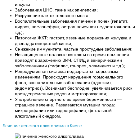
инсульт;
Заболевания ЦНС, такие как эпилепсия;
Разрушение клеток головного мозга;
Воспалительные заболевания печени и почек (гепатит,
цирроз, пиелонефрит, острая почечная недостаточность и
т.д.);
Патологии ЖКТ: гастрит, язвенные поражения желудка и
двенадцатиперстной кишки;
Снижение иммунитета, частые простудные заболевания;
Незащищенные половые контакты во время опьянения
приводят к заражению ВИЧ, СПИД и венерическими
заболеваниями (сифилис, гонорея, хламидиоз и т.д.);
Репродуктивная система подвергается серьезным
изменениям. Происходят нарушения гормонального
фона, воспалительные заболевания (аднексит,
эндометриоз). Возникает бесплодие, увеличивается риск
преждевременных родов и мертворождения;
Употребление спиртного во время беременности —
страшное явление. Развиваются мутации плода:
микроцефалия или гидроцефалия, фетальный
алкогольный синдром.
Лечение женского алкоголизма в Киеве