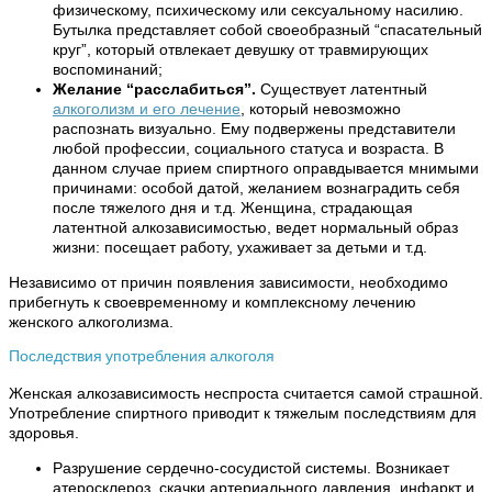
физическому, психическому или сексуальному насилию.
Бутылка представляет собой своеобразный “спасательный
круг”, который отвлекает девушку от травмирующих
воспоминаний;
Желание “расслабиться”.
Существует латентный
алкоголизм и его лечение
, который невозможно
распознать визуально. Ему подвержены представители
любой профессии, социального статуса и возраста. В
данном случае прием спиртного оправдывается мнимыми
причинами: особой датой, желанием вознаградить себя
после тяжелого дня и т.д. Женщина, страдающая
латентной алкозависимостью, ведет нормальный образ
жизни: посещает работу, ухаживает за детьми и т.д.
Независимо от причин появления зависимости, необходимо
прибегнуть к своевременному и комплексному лечению
женского алкоголизма.
Последствия употребления алкоголя
Женская алкозависимость неспроста считается самой страшной.
Употребление спиртного приводит к тяжелым последствиям для
здоровья.
Разрушение сердечно-сосудистой системы. Возникает
атеросклероз, скачки артериального давления, инфаркт и