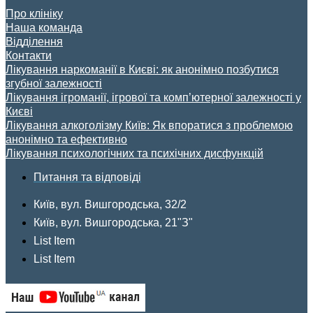
Про клініку
Наша команда
Відділення
Контакти
Лікування наркоманії в Києві: як анонімно позбутися
згубної залежності
Лікування ігроманії, ігрової та комп’ютерної залежності у
Києві
Лікування алкоголізму Київ: Як впоратися з проблемою
анонімно та ефективно
Лікування психологічних та психічних дисфункцій
Питання та відповіді
Київ, вул. Вишгородська, 32/2
Київ, вул. Вишгородська, 21"З"
List Item
List Item