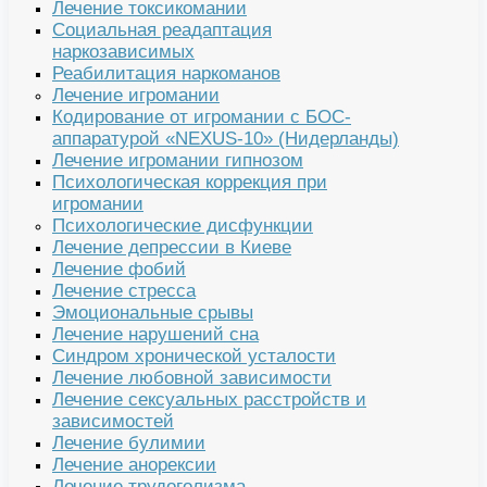
Лечение токсикомании
Социальная реадаптация
наркозависимых
Реабилитация наркоманов
Лечение игромании
Кодирование от игромании с БОС-
аппаратурой «NEXUS-10» (Нидерланды)
Лечение игромании гипнозом
Психологическая коррекция при
игромании
Психологические дисфункции
Лечение депрессии в Киеве
Лечение фобий
Лечение стресса
Эмоциональные срывы
Лечение нарушений сна
Синдром хронической усталости
Лечение любовной зависимости
Лечение сексуальных расстройств и
зависимостей
Лечение булимии
Лечение анорексии
Лечение трудоголизма