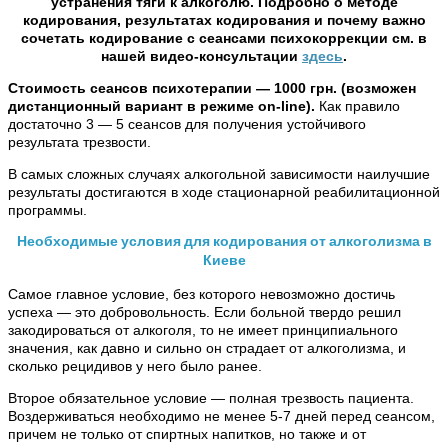
устранения тяги к алкоголю. Подробно о методе
кодирования, результатах кодирования и почему важно
сочетать кодирование с сеансами психокоррекции см. в
нашей видео-консультации
здесь
.
Стоимость сеансов психотерапии — 1000 грн. (возможен
дистанционный вариант в режиме on-line).
Как правило
достаточно 3 — 5 сеансов для получения устойчивого
результата трезвости.
В самых сложных случаях алкогольной зависимости наилучшие
результаты достигаются в ходе стационарной реабилитационной
программы.
Необходимые условия для кодирования от алкоголизма в
Киеве
Самое главное условие, без которого невозможно достичь
успеха — это добровольность. Если больной твердо решил
закодироваться от алкоголя, то не имеет принципиального
значения, как давно и сильно он страдает от алкоголизма, и
сколько рецидивов у него было ранее.
Второе обязательное условие — полная трезвость пациента.
Воздерживаться необходимо не менее 5-7 дней перед сеансом,
причем не только от спиртных напитков, но также и от