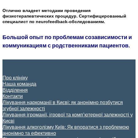
Отлично владеет методами проведения
физиотерапевтических процедур. Сертифицированный
специалист по neurofeedback-обследованиям.
Большой опыт по проблемам созависимости и
коммуникациям с родственниками пациентов.
Про клініку
Наша команда
Відділення
Контакти
Лікування наркоманії в Києві: як анонімно позбутися
згубної залежності
Лікування ігроманії, ігрової та комп’ютерної залежності у
Києві
Лікування алкоголізму Київ: Як впоратися з проблемою
анонімно та ефективно