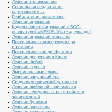
Лечение токсикомании
Социальная реадаптация
наркозависимых
Реабилитация наркоманов
Лечение игромании
Кодирование от игромании с БОС-
аппаратурой «NEXUS-10» (Нидерланды)
Лечение игромании гипнозом
Психологическая коррекция при
игромании
Психологические дисфункции
Лечение депрессии в Киеве
Лечение фобий
Лечение стресса
Эмоциональные срывы
Лечение нарушений сна
Синдром хронической усталости
Лечение любовной зависимости
Лечение сексуальных расстройств и
зависимостей
Лечение булимии
Лечение анорексии
Лечение трудоголизма